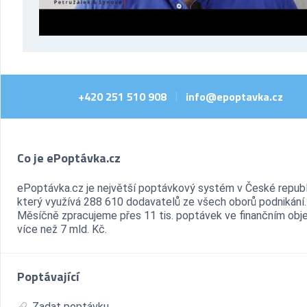
+420 251 510 908
info@epoptavka.cz
|
Co je ePoptávka.cz
ePoptávka.cz je největší poptávkový systém v České republ
který využívá 288 610 dodavatelů ze všech oborů podnikání.
Měsíčně zpracujeme přes 11 tis. poptávek ve finančním ob
více než 7 mld. Kč.
Poptávající
Zadat poptávku