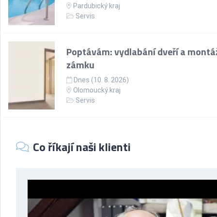
Pardubický kraj
Servis
Poptávám: vydlabání dveří a montá
zámku
Dnes (10. 8. 2026)
Olomoucký kraj
Servis
Co říkají naši klienti