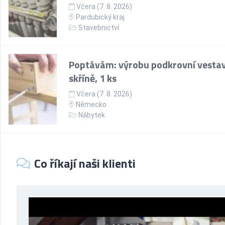
Včera (7. 8. 2026)
Pardubický kraj
Stavebnictví
Poptávám: výrobu podkrovní vesta
skříně, 1 ks
Včera (7. 8. 2026)
Německo
Nábytek
Co říkají naši klienti