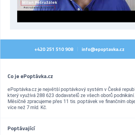
+420 251 510 908
info@epoptavka.cz
|
Co je ePoptávka.cz
ePoptávka.cz je největší poptávkový systém v České republ
který využívá 288 623 dodavatelů ze všech oborů podnikání.
Měsíčně zpracujeme přes 11 tis. poptávek ve finančním ob
více než 7 mld. Kč.
Poptávající