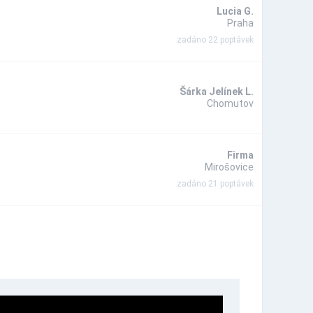
Lucia G.
Praha
zadáno 22 poptávek
Šárka Jelínek L.
Chomutov
Firma
Mirošovice
zadáno 21 poptávek