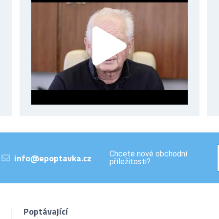
Chcete nové obchodní
info@epoptavka.cz
příležitosti?
Poptávající