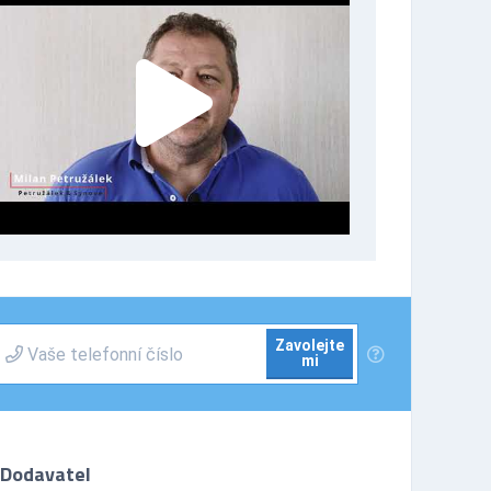
Zavolejte
mi
Dodavatel