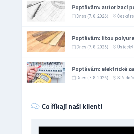
Poptávám: autorizaci p
Dnes (7. 8. 2026)
Česká re
Poptávám: litou polyur
Dnes (7. 8. 2026)
Ústecký 
Poptávám: elektrické z
Dnes (7. 8. 2026)
Středoče
Co říkají naši klienti