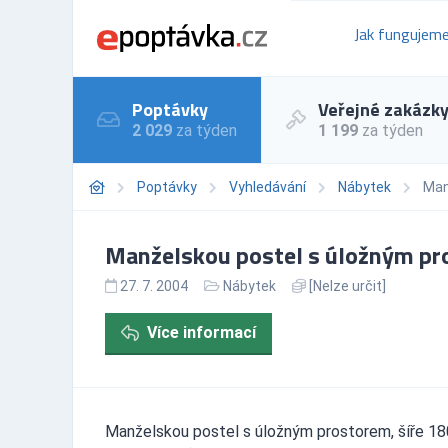
Jak fungujem
Poptávky
Veřejné zakázk
2 029
za týden
1 199
za týden
Poptávky
Vyhledávání
Nábytek
Man
Manželskou postel s úložným pr
27. 7. 2004
Nábytek
[Nelze určit]
Více informací
Manželskou postel s úložným prostorem, šíře 180