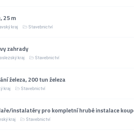
, 25 m
vský kraj
Stavebnictví
avy zahrady
slezský kraj
Stavebnictví
ní železa, 200 tun železa
ý kraj
Stavebnictví
aře/instalatéry pro kompletní hrubé instalace koup
ský kraj
Stavebnictví