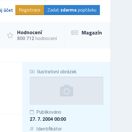
Registrace
Zadat
zdarma
poptávku
j účet
Hodnocení
Magazín
800 712
hodnocení
Ilustrativní obrázek
Publikováno
27. 7. 2004 00:00
Identifikátor