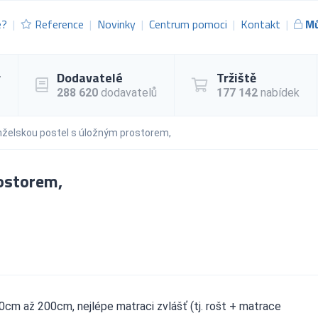
e?
Reference
Novinky
Centrum pomoci
Kontakt
Mů
y
Dodavatelé
Tržiště
288 620
dodavatelů
177 142
nabídek
želskou postel s úložným prostorem,
ostorem,
cm až 200cm, nejlépe matraci zvlášť (tj. rošt + matrace