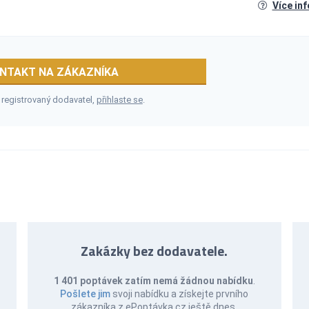
Více in
NTAKT NA ZÁKAZNÍKA
 registrovaný dodavatel,
přihlaste se
.
Zakázky bez dodavatele.
1 401 poptávek zatím nemá žádnou nabídku
.
Pošlete jim
svoji nabídku a získejte prvního
zákazníka z ePoptávka.cz ještě dnes.