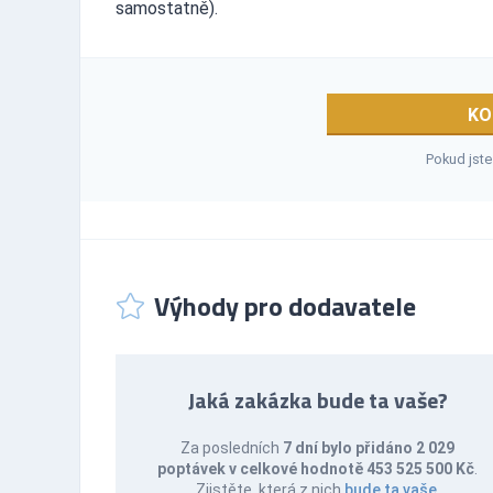
samostatně).
KO
Pokud jste
Výhody pro dodavatele
Jaká zakázka bude ta vaše?
Za posledních
7 dní bylo přidáno 2 029
poptávek v celkové hodnotě 453 525 500 Kč
.
Zjistěte, která z nich
bude ta vaše
.