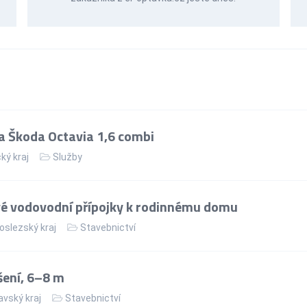
a Škoda Octavia 1,6 combi
ý kraj
Služby
vé vodovodní přípojky k rodinnému domu
slezský kraj
Stavebnictví
ení, 6–8 m
vský kraj
Stavebnictví