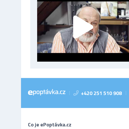
+420 251 510 908
|
|
Co je ePoptávka.cz