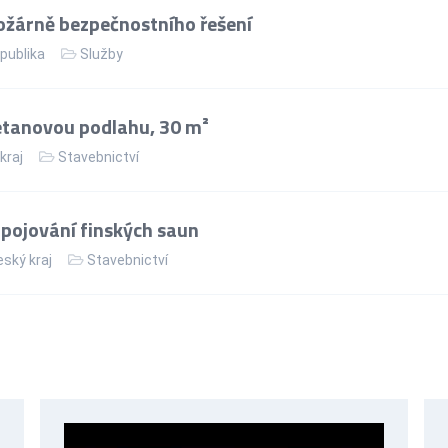
ožárně bezpečnostního řešení
publika
Služby
etanovou podlahu, 30 m²
kraj
Stavebnictví
apojování finských saun
ský kraj
Stavebnictví