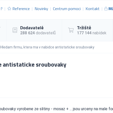
e?
Reference
Novinky
Centrum pomoci
Kontakt
Mů
y
Dodavatelé
Tržiště
288 624
dodavatelů
177 144
nabídek
Hledam firmu, ktera ma v nabidce antistaticke sroubovaky
e antistaticke sroubovaky
ubovaky vyrobene ze slitiny - mosaz + ... jsou urceny na male fo