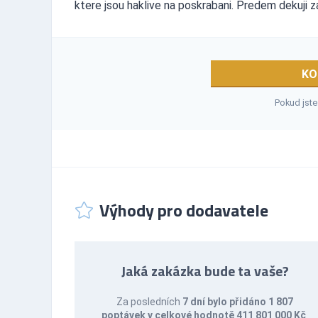
ktere jsou haklive na poskrabani. Predem dekuji z
KO
Pokud jste
Výhody pro dodavatele
Jaká zakázka bude ta vaše?
Za posledních
7 dní bylo přidáno 1 807
poptávek v celkové hodnotě 411 801 000 Kč
.