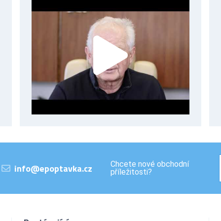
Chcete nové obchodní
info@epoptavka.cz
příležitosti?