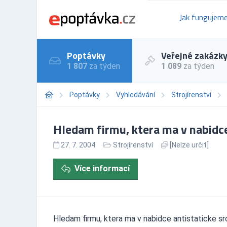
Jak fungujem
Poptávky
Veřejné zakázk
1 807
za týden
1 089
za týden
Poptávky
Vyhledávání
Strojírenství
Hledam firmu, ktera ma v nabidc
27. 7. 2004
Strojírenství
[Nelze určit]
Více informací
Hledam firmu, ktera ma v nabidce antistaticke sro