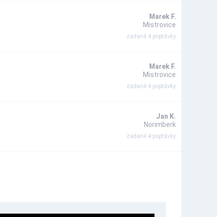
Marek F.
Mistrovice
zadané 4 poptávky
Marek F.
Mistrovice
zadané 4 poptávky
Jan K.
Norimberk
zadané 4 poptávky