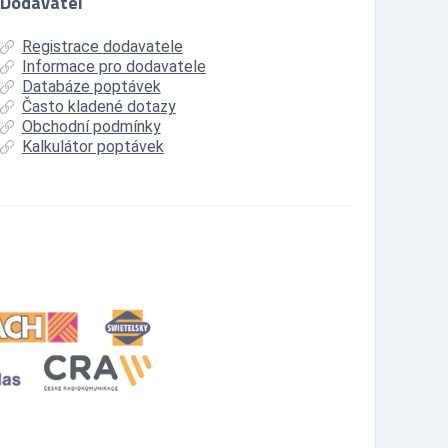
Dodavatel
Registrace dodavatele
Informace pro dodavatele
Databáze poptávek
Často kladené dotazy
Obchodní podmínky
Kalkulátor poptávek