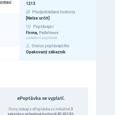
formací
1213
Předpokládaná hodnota
[Nelze určit]
Poptávající
Firma,
Pelhřimov
zadáno 6 poptávek
Status poptávajícího
Opakovaný zákazník
ePoptávka se vyplatí.
Firmy získají z ePoptávka.cz měsíčně
3
zakázky v průměrné hodnotě 82 452 Kč
.