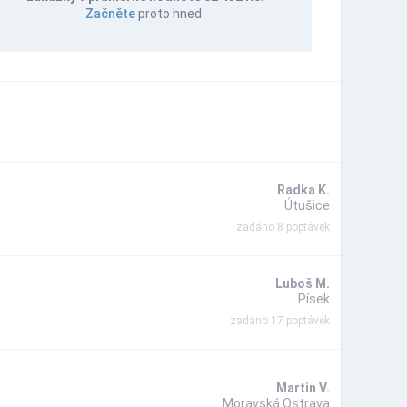
Začněte
proto hned.
Radka K.
Útušice
zadáno 8 poptávek
Luboš M.
Písek
zadáno 17 poptávek
Martin V.
Moravská Ostrava