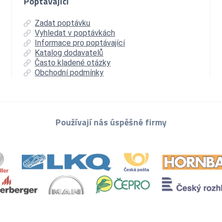
Poptávající
Zadat poptávku
Vyhledat v poptávkách
Informace pro poptávající
Katalog dodavatelů
Často kladené otázky
Obchodní podmínky
Používají nás úspěšné firmy