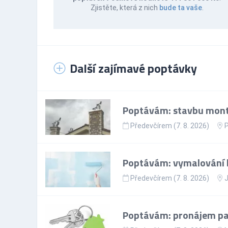
Zjistěte, která z nich
bude ta vaše
.
Další zajímavé poptávky
Poptávám: stavbu mont
Předevčírem (7. 8. 2026)
P
Poptávám: vymalování 
Předevčírem (7. 8. 2026)
J
Poptávám: pronájem par