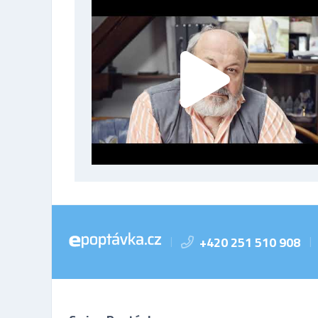
+420 251 510 908
|
|