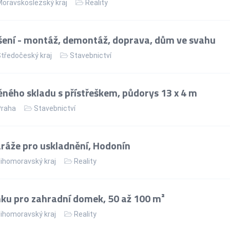
oravskoslezský kraj
Reality
ení - montáž, demontáž, doprava, dům ve svahu
tředočeský kraj
Stavebnictví
ného skladu s přístřeškem, půdorys 13 x 4 m
Praha
Stavebnictví
áže pro uskladnění, Hodonín
ihomoravský kraj
Reality
ku pro zahradní domek, 50 až 100 m²
ihomoravský kraj
Reality