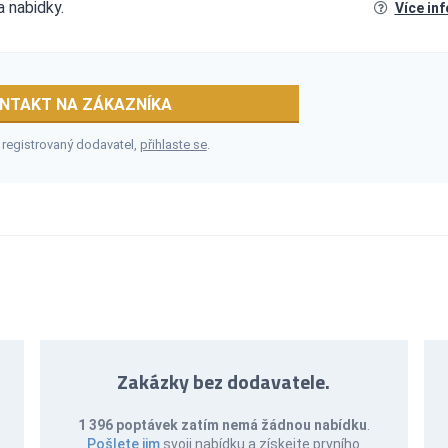
a nabidky.
Více in
NTAKT NA ZÁKAZNÍKA
 registrovaný dodavatel,
přihlaste se
.
Zakázky bez dodavatele.
1 396 poptávek zatím nemá žádnou nabídku
.
Pošlete jim
svoji nabídku a získejte prvního