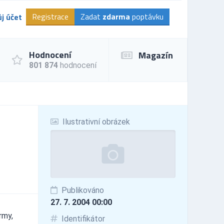
Registrace
Zadat
zdarma
poptávku
j účet
Hodnocení
Magazín
801 874
hodnocení
Ilustrativní obrázek
Publikováno
27. 7. 2004 00:00
rmy,
Identifikátor