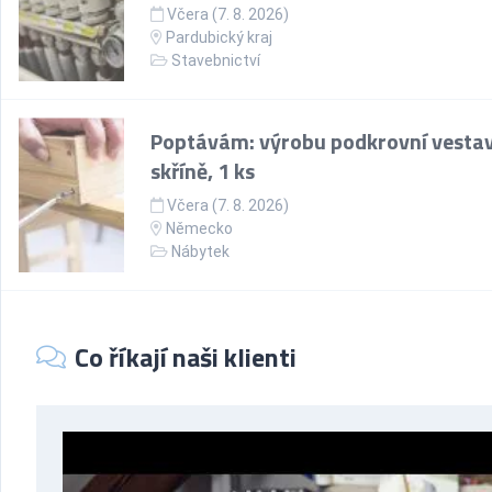
Včera (7. 8. 2026)
Pardubický kraj
Stavebnictví
Poptávám: výrobu podkrovní vesta
skříně, 1 ks
Včera (7. 8. 2026)
Německo
Nábytek
Co říkají naši klienti