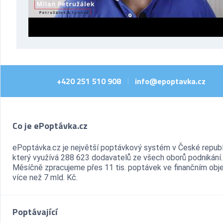
+420 251 510 908
info@epoptavka.cz
|
Co je ePoptávka.cz
ePoptávka.cz je největší poptávkový systém v České republ
který využívá 288 623 dodavatelů ze všech oborů podnikání.
Měsíčně zpracujeme přes 11 tis. poptávek ve finančním ob
více než 7 mld. Kč.
Poptávající