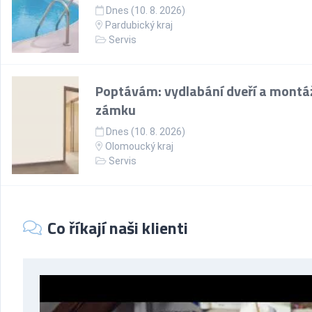
Dnes (10. 8. 2026)
Pardubický kraj
Servis
Poptávám: vydlabání dveří a montá
zámku
Dnes (10. 8. 2026)
Olomoucký kraj
Servis
Co říkají naši klienti