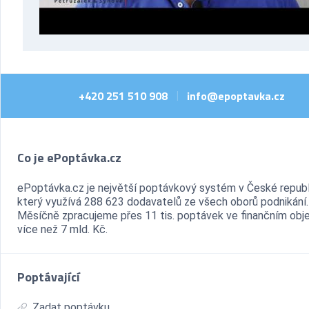
+420 251 510 908
info@epoptavka.cz
|
Co je ePoptávka.cz
ePoptávka.cz je největší poptávkový systém v České republ
který využívá 288 623 dodavatelů ze všech oborů podnikání.
Měsíčně zpracujeme přes 11 tis. poptávek ve finančním ob
více než 7 mld. Kč.
Poptávající
Zadat poptávku