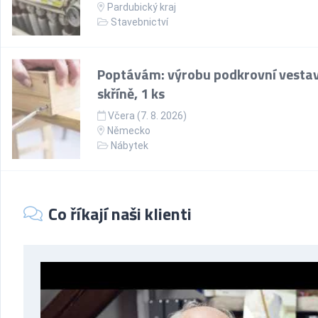
Pardubický kraj
Stavebnictví
Poptávám: výrobu podkrovní vesta
skříně, 1 ks
Včera (7. 8. 2026)
Německo
Nábytek
Co říkají naši klienti