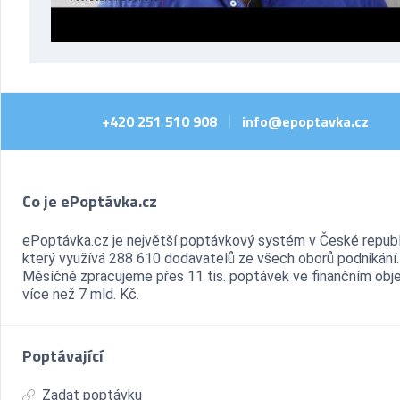
+420 251 510 908
info@epoptavka.cz
|
Co je ePoptávka.cz
ePoptávka.cz je největší poptávkový systém v České republ
který využívá 288 610 dodavatelů ze všech oborů podnikání.
Měsíčně zpracujeme přes 11 tis. poptávek ve finančním ob
více než 7 mld. Kč.
Poptávající
Zadat poptávku