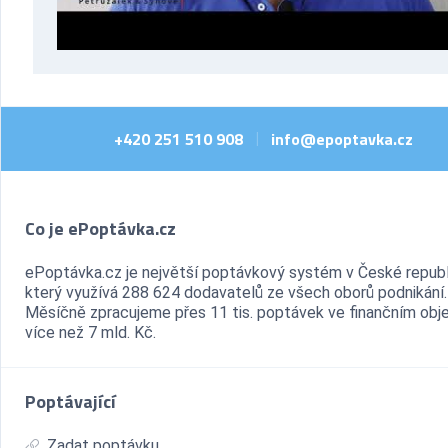
+420 251 510 908
info@epoptavka.cz
|
Co je ePoptávka.cz
ePoptávka.cz je největší poptávkový systém v České republ
který využívá 288 624 dodavatelů ze všech oborů podnikání.
Měsíčně zpracujeme přes 11 tis. poptávek ve finančním ob
více než 7 mld. Kč.
Poptávající
Zadat poptávku