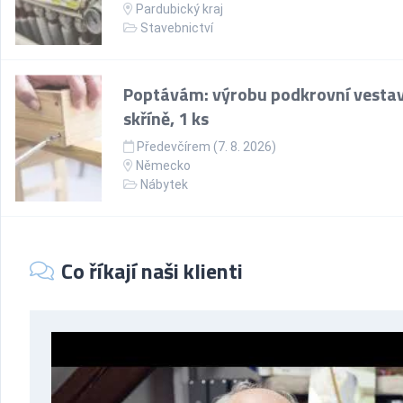
Pardubický kraj
Stavebnictví
Poptávám: výrobu podkrovní vesta
skříně, 1 ks
Předevčírem (7. 8. 2026)
Německo
Nábytek
Co říkají naši klienti