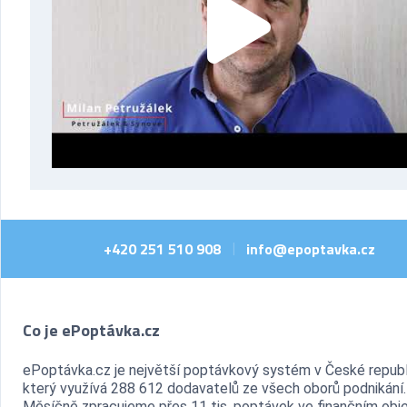
+420 251 510 908
info@epoptavka.cz
|
Co je ePoptávka.cz
ePoptávka.cz je největší poptávkový systém v České republ
který využívá 288 612 dodavatelů ze všech oborů podnikání.
Měsíčně zpracujeme přes 11 tis. poptávek ve finančním ob