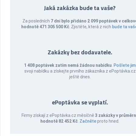
Jaká zakázka bude ta vaše?
Za posledních
7 dní bylo přidáno 2 099 poptávek v celkov
hodnotě 471 305 500 Kč
. Zjistěte, která z nich
bude ta vaš
Zakázky bez dodavatele.
1 408 poptávek zatím nemá žádnou nabídku
.
Pošlete jim
svoji nabídku a získejte prvního zákazníka z ePoptávka.cz
ještě dnes.
ePoptávka se vyplatí.
Firmy získají z ePoptávka.cz měsíčně
3 zakázky v průměr
hodnotě 82 452 Kč
.
Začněte
proto hned.