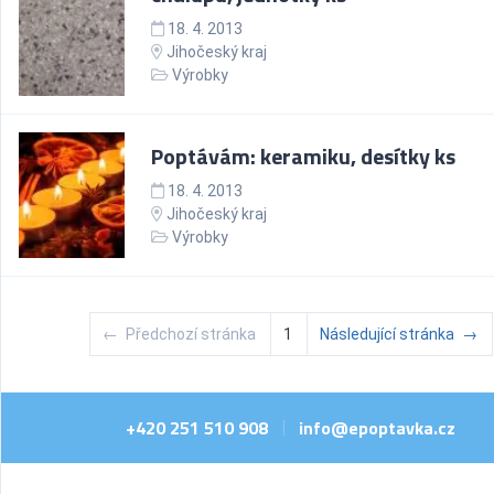
18. 4. 2013
Jihočeský kraj
Výrobky
Poptávám: keramiku, desítky ks
18. 4. 2013
Jihočeský kraj
Výrobky
←
Předchozí stránka
1
Následující stránka
→
+420 251 510 908
info@epoptavka.cz
|