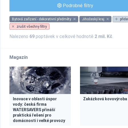
Podrobné filtry
Bytová zařízení - dekorativní předměty
Jihočeský kraj
přida
zrušit všechny filtry
Nalezeno
69
poptávek v celkové hodnotě
2 mil. Kč
.
Magazín
Inovace v oblasti úspor
Zakázková kovovýroba
vody: česká firma
WATERSAVERS přináší
praktická řešení pro
domácnosti i velké provozy