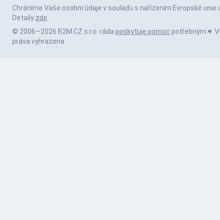
Chráníme Vaše osobní údaje v souladu s nařízením Evropské unie 
Detaily
zde
.
© 2006—2026 B2M.CZ s.r.o. ráda
poskytuje pomoc
potřebným ♥️. 
práva vyhrazena.