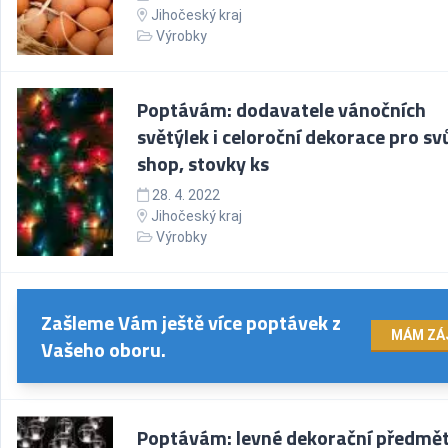
Jihočeský kraj
Výrobky
Poptávám: dodavatele vánočních
světýlek i celoroční dekorace pro svů
shop, stovky ks
28. 4. 2022
Jihočeský kraj
Výrobky
Zašleme Vám ještě více poptávek z
MÁM ZÁ
Vašeho oboru.
Poptávám: levné dekorační předmě