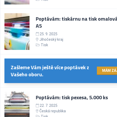
Poptávám: tiskárnu na tisk omalov
A5
25. 9. 2025
Jihočeský kraj
Tisk
Zašleme Vám ještě více poptávek z
MÁM ZÁ
Vašeho oboru.
Poptávám: tisk pexesa, 5.000 ks
22. 7. 2025
Česká republika
Tisk