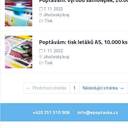
7. 11. 2022
Jihočeský kraj
Tisk
Poptávám: tisk letáků A5, 10.000 ks
1. 11. 2022
Jihočeský kraj
Tisk
←
Předchozí stránka
1
Následující stránka
→
+420 251 510 908
info@epoptavka.cz
|