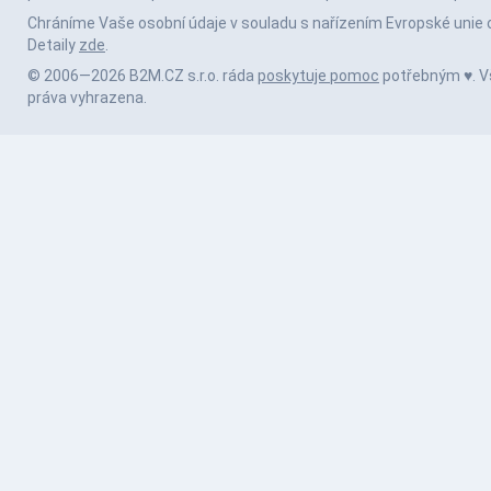
Chráníme Vaše osobní údaje v souladu s nařízením Evropské unie 
Detaily
zde
.
© 2006—2026 B2M.CZ s.r.o. ráda
poskytuje pomoc
potřebným ♥️. 
práva vyhrazena.