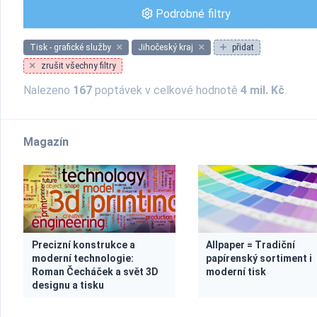
Podrobné filtry
Tisk - grafické služby
Jihočeský kraj
přidat
zrušit všechny filtry
Nalezeno
167
poptávek v celkové hodnotě
4 mil. Kč
.
Magazín
Precizní konstrukce a
Allpaper = Tradiční
moderní technologie:
papírenský sortiment i
Roman Čecháček a svět 3D
moderní tisk
designu a tisku